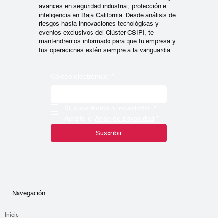
avances en seguridad industrial, protección e
inteligencia en Baja California. Desde análisis de
riesgos hasta innovaciones tecnológicas y
eventos exclusivos del Clúster CSIPI, te
mantendremos informado para que tu empresa y
tus operaciones estén siempre a la vanguardia.
Correo electrónico:
*
Sí, suscríbeme al newsletter.
*
Acepto el 
Aviso de privacidad
*
Suscribir
Navegación
Inicio