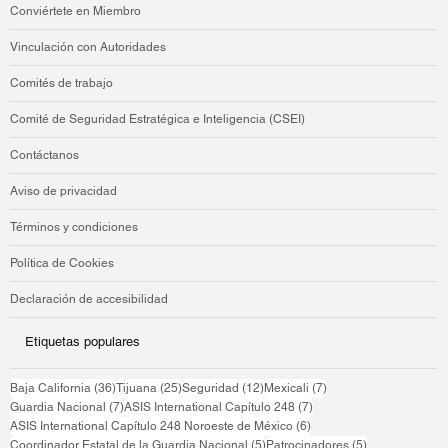
Conviértete en Miembro
Vinculación con Autoridades
Comités de trabajo
Comité de Seguridad Estratégica e Inteligencia (CSEI)
Contáctanos
Aviso de privacidad
Términos y condiciones
Política de Cookies
Declaración de accesibilidad
Etiquetas populares
36 entradas
25 entradas
12 entradas
7 entradas
Baja California
(36)
Tijuana
(25)
Seguridad
(12)
Mexicali
(7)
7 entradas
7 entradas
Guardia Nacional
(7)
ASIS International Capítulo 248
(7)
6 entradas
ASIS International Capítulo 248 Noroeste de México
(6)
5 entradas
5 entradas
Coordinador Estatal de la Guardia Nacional
(5)
Patrocinadores
(5)