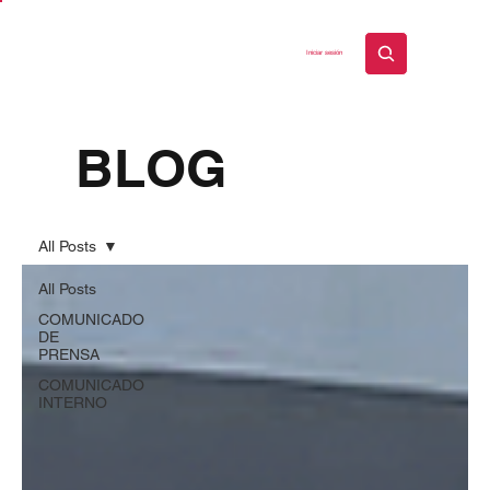
Iniciar sesión
BLOG
All Posts
All Posts
COMUNICADO
DE
PRENSA
COMUNICADO
INTERNO