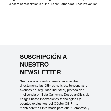
compartido por la Seguridad y el
Desarrollo Económico
Tijuana, Baja California | 23 de septiembre de 2025 - El Clúster de
Seguridad, Protección e Inteligencia de Baja California, A.C. extiende su
sincero agradecimiento al Ing. Edgar Fernández, Loss Prevention
Manager, por la hospitalidad brindada durante nuestra visita a las
instalaciones de Amazon Tijuana. Esta experiencia resultó sumamente
enriquecedora, permitiéndonos conocer de primera mano el valioso
trabajo, el impacto positivo y la significativa contribución que Amazon ge
SUSCRIPCIÓN A
NUESTRO
NEWSLETTER
Suscríbete a nuestro newsletter y recibe
directamente las últimas noticias, tendencias y