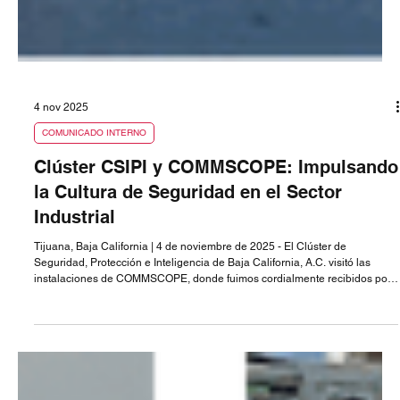
4 nov 2025
COMUNICADO INTERNO
Clúster CSIPI y COMMSCOPE: Impulsando
la Cultura de Seguridad en el Sector
Industrial
Tijuana, Baja California | 4 de noviembre de 2025 - El Clúster de
Seguridad, Protección e Inteligencia de Baja California, A.C. visitó las
instalaciones de COMMSCOPE, donde fuimos cordialmente recibidos por
la Ing. Andrea Rodríguez, Security Manager. Durante el encuentro, se
abordó la relevancia de los Clústeres y el compromiso que tiene el Clúster
de Seguridad de colaborar con los diversos sectores de la región, con el
objetivo de impulsar una cultura de seguridad en las em