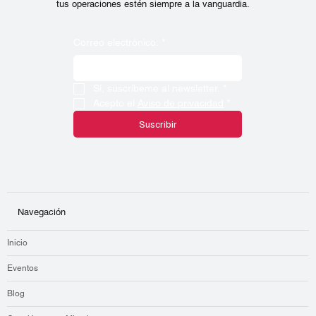
avances en seguridad industrial, protección e
inteligencia en Baja California. Desde análisis de
riesgos hasta innovaciones tecnológicas y
eventos exclusivos del Clúster CSIPI, te
mantendremos informado para que tu empresa y
tus operaciones estén siempre a la vanguardia.
Correo electrónico:
*
Sí, suscríbeme al newsletter.
*
Acepto el 
Aviso de privacidad
*
Suscribir
Navegación
Inicio