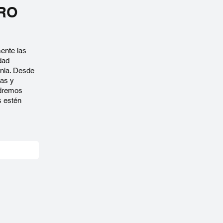
RO
mente las
dad
ornia. Desde
cas y
ndremos
s estén