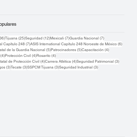
populares
36 entradas
25 entradas
12 entradas
7 entradas
7 entradas
36)
Tijuana
(25)
Seguridad
(12)
Mexicali
(7)
Guardia Nacional
(7)
7 entradas
6 entrad
al Capítulo 248
(7)
ASIS International Capítulo 248 Noroeste de México
(6)
5 entradas
5 entradas
4 entradas
atal de la Guardia Nacional
(5)
Patrocinadores
(5)
Capacitación
(4)
4 entradas
4 entradas
4 entradas
(4)
Protección Civil
(4)
Rosarito
(4)
4 entradas
4 entradas
3 entradas
atal de Protección Civil
(4)
Carrera Atlética
(4)
Seguridad Patrimonial
(3)
3 entradas
3 entradas
3 entradas
3 entradas
gos
(3)
Tecate
(3)
SSPCM Tijuana
(3)
Seguridad Industrial
(3)