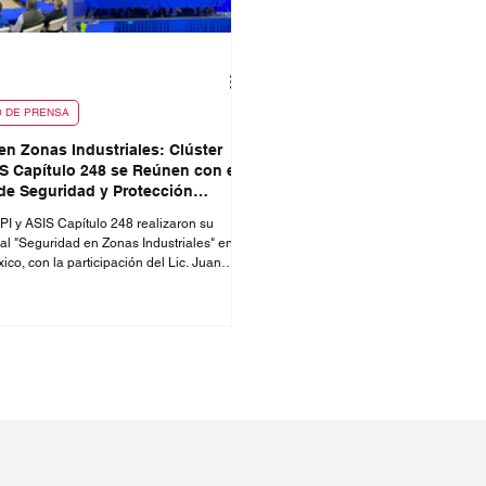
 DE PRENSA
en Zonas Industriales: Clúster
IS Capítulo 248 se Reúnen con el
 de Seguridad y Protección
Municipal de Tijuana
IPI y ASIS Capítulo 248 realizaron su
l "Seguridad en Zonas Industriales" en
co, con la participación del Lic. Juan
ez Rosales, Secretario de Seguridad de
abordaron temas clave como prevención
laboración y mejores prácticas para
seguridad y el desarrollo industrial en
a.