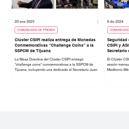
20 ene 2025
9 dic 2024
COMUNICADO DE PRENSA
COMUNICADO
Clúster CSIPI realiza entrega de Monedas
Seguridad 
Conmemorativas “Challenge Coins” a la
CSIPI y AS
SSPCM de Tijuana
Secretario
Ciudadana 
La Mesa Directiva del Clúster CSIPI entregó
El Clúster CS
"challenge coins" conmemorativas a la SSPCM de
sesión mensua
Tijuana, incluyendo una dedicada al Secretario Juan
Medtronic Méxi
Manuel Sánchez Rosales. Este acto simboliza el
Manuel Sánch
reconocimiento y aprecio del Clúster por la labor de
Tijuana. Se 
las autoridades de seguridad, agradeciendo también a
del delito, co
los patrocinadores que apoyaron esta iniciativa.
fortalecer la 
Baja Californi