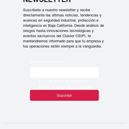
SUSCRIPCIÓN A
NUESTRO
NEWSLETTER
Suscríbete a nuestro newsletter y recibe
directamente las últimas noticias, tendencias y
avances en seguridad industrial, protección e
inteligencia en Baja California. Desde análisis de
riesgos hasta innovaciones tecnológicas y
eventos exclusivos del Clúster CSIPI, te
mantendremos informado para que tu empresa y
tus operaciones estén siempre a la vanguardia.
Correo electrónico:
*
Sí, suscríbeme al newsletter.
*
Acepto el 
Aviso de privacidad
*
Suscribir