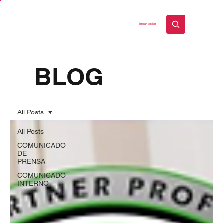
Iniciar sesión
BLOG
All Posts
All Posts
COMUNICADO
DE
PRENSA
COMUNICADO
INTERNO