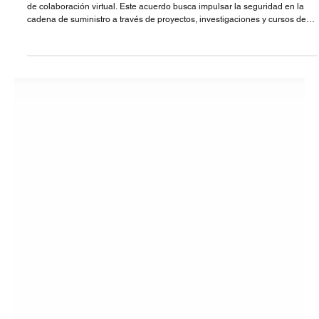
El Clúster de Seguridad CSIPI y SCP3PP C.S. (3PP) firmaron un convenio
de colaboración virtual. Este acuerdo busca impulsar la seguridad en la
cadena de suministro a través de proyectos, investigaciones y cursos de
certificación, beneficiando a los miembros del CSIPI. CSIPI reconoce a
3PP como un líder en capacitación y certificación en México y
Latinoamérica.